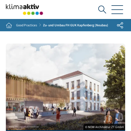
Ich
suche...
Share
Home
Good Practices
Zu- und Umbau FH GUK Kapfenberg (Neubau)
© NOW Architektur ZT GmbH