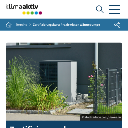
Ich
suche...
Share
Home
Termine
Zertifizierungskurs: Praxiswissen Wärmepumpe
© stock.adobe.com/Hermann