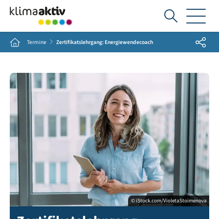
Ich
suche...
Share
Home
Termine
Zertifikatslehrgang: Energiewendecoach
© iStock.com/VioletaStoimenova