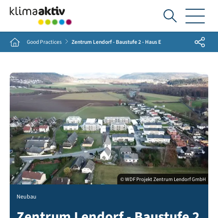
Ich
suche...
Share
Home
Good Practices
Zentrum Lendorf - Baustufe 2 - Haus E
© WDF Projekt Zentrum Lendorf GmbH
Neubau
Zentrum Lendorf - Baustufe 2