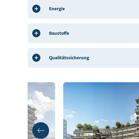
Weitere Beteiligte:
pde Integrale Planung GmbH
Gebäudedeklaration:
pde Integrale Planung Gm
Gebäudedaten
Energie
Baustoffe
Qualitätssicherung