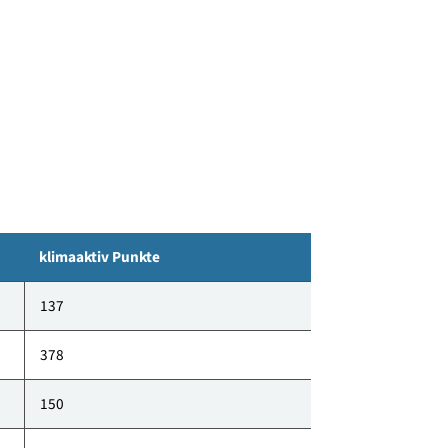
im EG. Gemeinschaftsbereiche wie der
eich sind zum Innenhof orientiert und bilden thematisch
n sind süd- oder parkorientiert angeordnet.
klimaaktiv Punkte
137