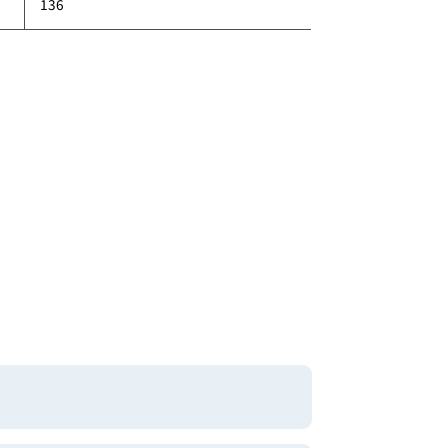
378
150
136
ung
mbH