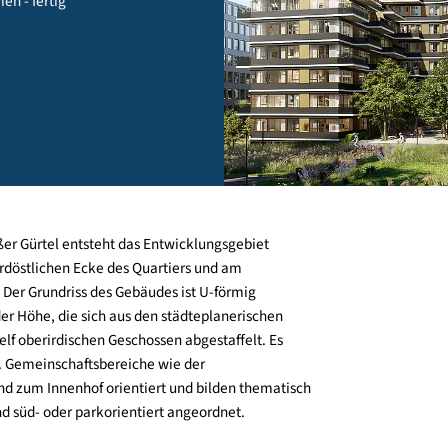
ien, wien - fertig
ndstraßer Gürtel entsteht das Entwicklungsgebiet
an der nordöstlichen Ecke des Quartiers und am
-Park. Der Grundriss des Gebäudes ist U-förmig
k. In der Höhe, die sich aus den städteplanerischen
acht zu elf oberirdischen Geschossen abgestaffelt. Es