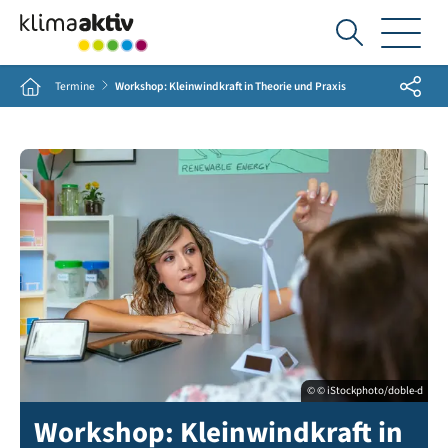
Ich
suche...
Share
Home
Termine
Workshop: Kleinwindkraft in Theorie und Praxis
© © iStockphoto/doble-d
Workshop: Kleinwindkraft in