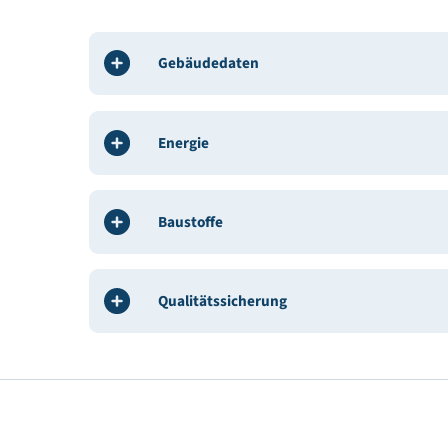
Beteiligte
BauherrIn / Bauträger:
Tiroler Friedenswerk gem
Architekt / Planung:
Arch. Raimund Rainer ZT G
Bauphysik:
SPEKTRUM Bauphysik & Bauökologi
Haustechnik, HKL, E-Technik:
Ing. Andreas Thaler
Bauleitung / ÖBA:
Strabag AG
Gebäudedaten
Energie
Baustoffe