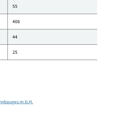
klimaaktiv Punkte
55
406
44
25