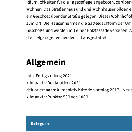
Auf den Grundstücken 153/4, 153/5 und 153/6 im O
Wohnanlage bestehend aus vier Baukörpern mit 
Im an der Straße gelegenen "Wohnhaus" werden 
Räumlichkeiten für die Tagespflege angeboten, d
Wohnen. Das Straßenhaus und drei Wohnhäuser b
ein Geschoss über der Straße gelegen. Dieser Wohn
zum Ort. Die Häuser nehmen die Satteldachform d
Geschoße und werden mit einer Holzfassade verseh
die Tiefgarage reichenden Lift ausgestattet
Allgemein
mfh, Fertigstellung 2021
klimaaktiv Deklaration: 2021
deklariert nach: klimaaktiv Kriterienkatalog 201