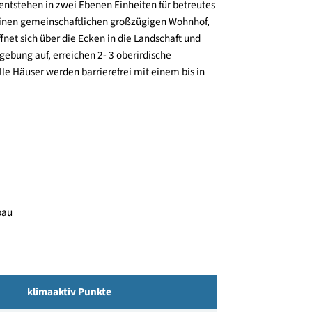
rtsteil Scheibe der Gemeinde Neustift wird eine
insgesamt 41 Wohnungen errichtet.
im Erdgeschoß neben einem Geschäftslokal
arüber entstehen in zwei Ebenen Einheiten für betreutes
ilden einen gemeinschaftlichen großzügigen Wohnhof,
hof öffnet sich über die Ecken in die Landschaft und
er Umgebung auf, erreichen 2- 3 oberirdische
en. Alle Häuser werden barrierefrei mit einem bis in
7 - Neubau