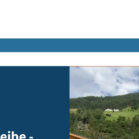
Gebärdensprache
us D