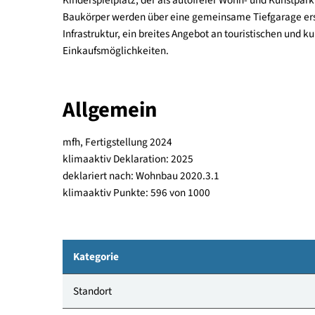
D, mit insgesamt 16 Wohnungen im ersten und zwe
Passivhausqualität errichtet und besteht aus drei
Reutte untergebracht. Die Baukörper des Konze
Kinderspielplatz, der als autofreier Wohn- und Ku
Baukörper werden über eine gemeinsame Tiefgara
Infrastruktur, ein breites Angebot an touristische
Einkaufsmöglichkeiten.
Allgemein
mfh, Fertigstellung 2024
klimaaktiv Deklaration: 2025
deklariert nach: Wohnbau 2020.3.1
klimaaktiv Punkte: 596 von 1000