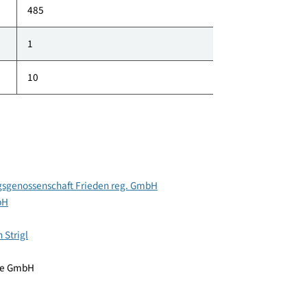
klimaaktiv Punkte
100
485
1
10