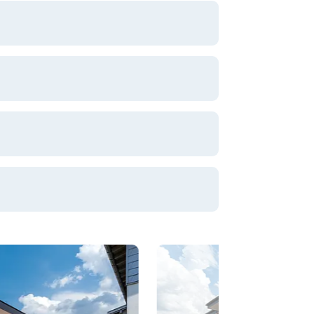
iedlungsgenossenschaft Frieden reg. GmbH
e ZT GmbH
e GmbH
ristian Strigl
uökologie GmbH