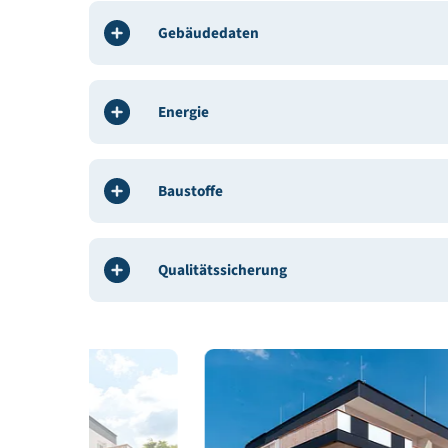
BauherrIn / Bauträger:
Gemeinnützige Bau- und S
Architekt / Planung:
Architektur Wasle und Strel
Bauphysik:
SPEKTRUM Bauphysik & Bauökologi
Haustechnik, HKL, E-Technik:
ICS Ingenieurbüro Ch
Bauleitung / ÖBA:
STRABAG AG
Gebäudedeklaration: Spektrum Bauphysik & Ba
Gebäudedaten
Energie
Baustoffe