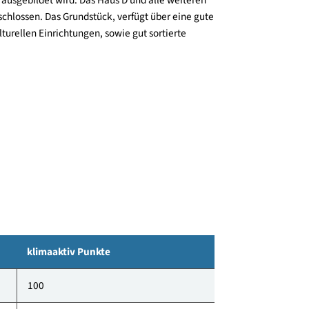
iten Obergeschoss erweitert. Das Haus D wird in
 Geschossen. Im Erdgeschoss (Bestand) ist das EKIZ
ptes umgeben einen allgemeinen Grünbereich mit
nstpark ausgebildet wird. Das Haus D und alle weiteren
ge erschlossen. Das Grundstück, verfügt über eine gute
n und kulturellen Einrichtungen, sowie gut sortierte