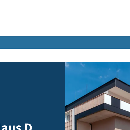
Gebärdensprache
eutte