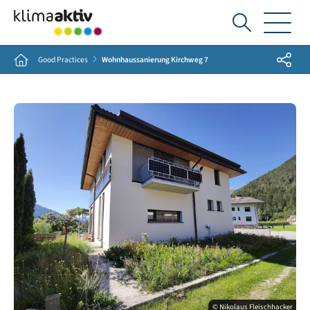
Ich
suche...
Share
Home
Good Practices
Wohnhaussanierung Kirchweg 7
© Nikolaus Fleischhacker