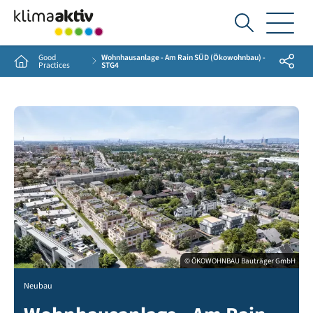
Ich
suche...
Good
Wohnhausanlage - Am Rain SÜD (Ökowohnbau) -
Share
Home
Practices
STG4
© ÖKOWOHNBAU Bauträger GmbH
Neubau