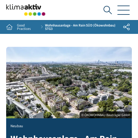
Ich
suche...
Good
Wohnhausanlage - Am Rain SÜD (Ökowohnbau)
Share
Home
Practices
STG3
© ÖKOWOHNBAU Bauträger GmbH
Neubau