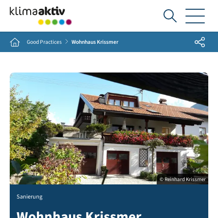
Ich
suche...
Share
Home
Good Practices
Wohnhaus Krissmer
© Reinhard Krissmer
Sanierung
Wohnhaus Krissmer