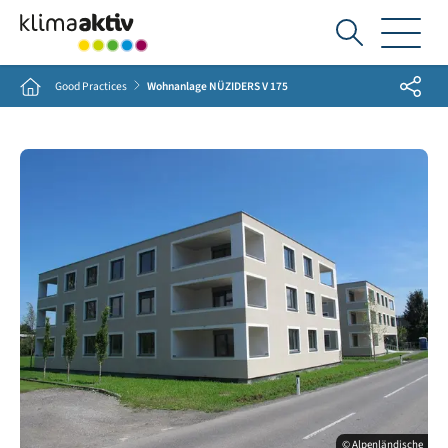
Ich
suche...
Share
Home
Good Practices
Wohnanlage NÜZIDERS V 175
© Alpenländische