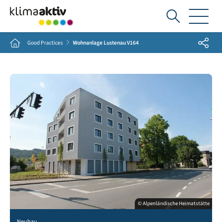
Ich
suche...
Share
Home
Good Practices
Wohnanlage Lustenau V164
© Alpenländische Heimatstätte
Neubau