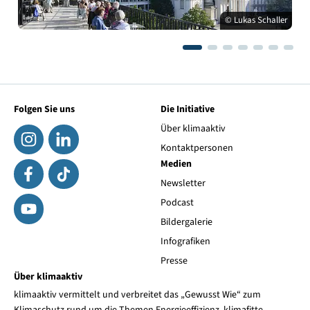
© Lukas Schaller
Folgen Sie uns
Die Initiative
Über klimaaktiv
Kontaktpersonen
Medien
Newsletter
Podcast
Bildergalerie
Infografiken
Presse
Über klimaaktiv
klimaaktiv vermittelt und verbreitet das „Gewusst Wie“ zum
Klimaschutz rund um die Themen Energieeffizienz, klimafitte