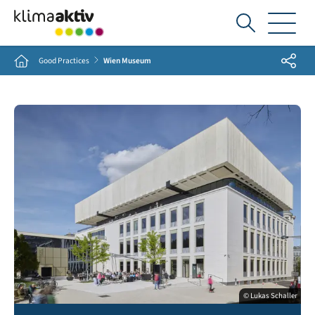
Ich
suche...
Share
Home
Good Practices
Wien Museum
© Lukas Schaller