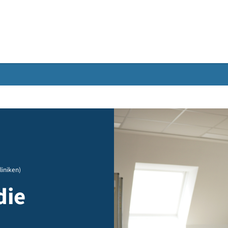
Gebärdensprache
?
 Tirol Kliniken)
n die