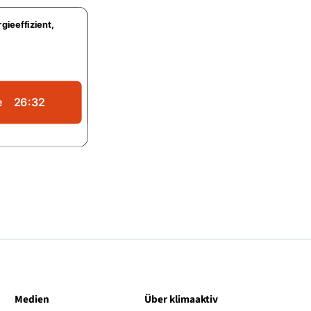
nik klimafit machen? Und wie schafft man es dabei nicht die Ve
ontroller der Tirol Kliniken. In dieser Folge nimmt er uns mit in