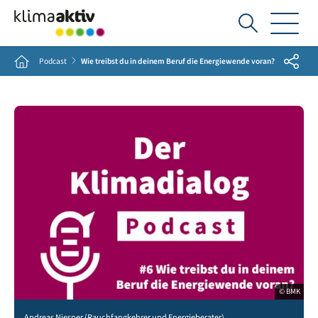
Ich
suche...
Share
Home
Podcast
Wie treibst du in deinem Beruf die Energiewende voran?
© BMK
Andreas Niesner (Rauchfangkehrer und Energieberater)