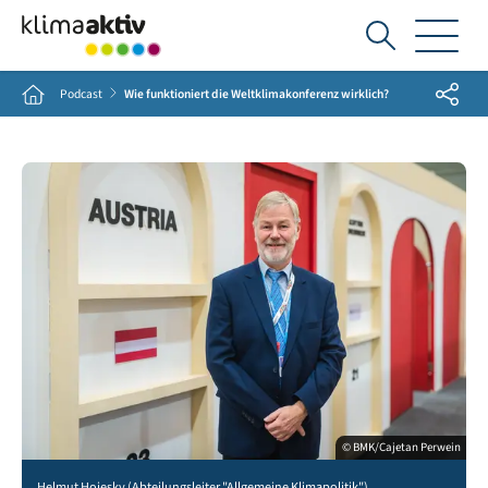
Ich
suche...
Share
Home
Podcast
Wie funktioniert die Weltklimakonferenz wirklich?
© BMK/Cajetan Perwein
Helmut Hojesky (Abteilungsleiter "Allgemeine Klimapolitik")