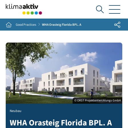
Ich
suche...
Share
Home
Good Practices
WHA Orasteig Florida BPL. A
© ORST Projektentwicklungs GmbH
Neubau
WHA Orasteig Florida BPL. A