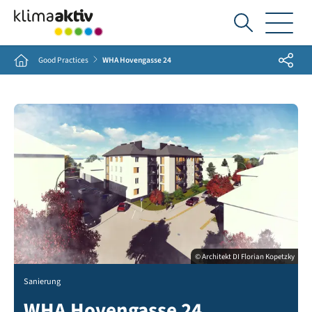
Ich
suche...
Share
Home
Good Practices
WHA Hovengasse 24
© Architekt DI Florian Kopetzky
Sanierung
WHA Hovengasse 24