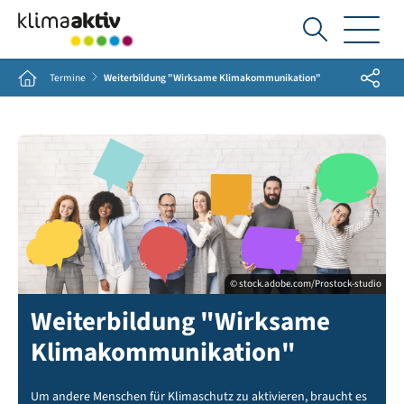
Ich
suche...
Share
Home
Termine
Weiterbildung "Wirksame Klimakommunikation"
© stock.adobe.com/Prostock-studio
Weiterbildung "Wirksame
Klimakommunikation"
Um andere Menschen für Klimaschutz zu aktivieren, braucht es