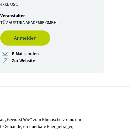
Adresse
TÜV AUSTRIA AKADEMIE GMBH, campus21 / TÜV
AUSTRIA Platz 1, 2345, Brunn am Gebirge
Kosten
€ 780,—
exkl. USt.
Veranstalter
TÜV AUSTRIA AKADEMIE GMBH
Anmelden
E-Mail senden
Zur Website