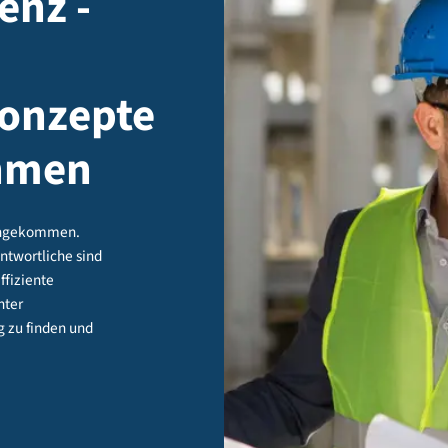
izienz -
e
skonzepte
nehmen
salltag angekommen.
gieverantwortliche sind
 eine effiziente
rgung unter
htigung zu finden und