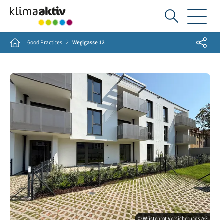
Ich
suche...
Share
Home
Good Practices
Weglgasse 12
© Wüstenrot Versicherungs AG