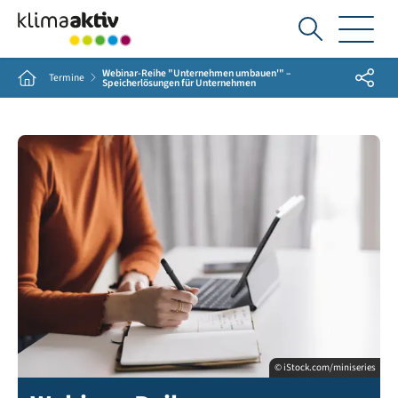
Ich
suche...
Webinar-Reihe "Unternehmen umbauen'" –
Share
Home
Termine
Speicherlösungen für Unternehmen
© iStock.com/miniseries