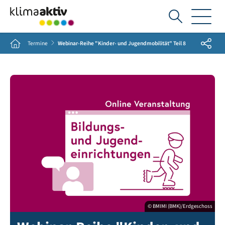
Ich
suche...
Share
Home
Termine
Webinar-Reihe "Kinder- und Jugendmobilität" Teil 8
© BMIMI (BMK)/Erdgeschoss