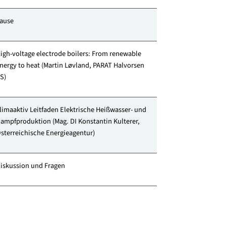
Elektrokessel für Prozesswärme, Dampf und
Heißwasser in der Industrie zur Verbesserung der
CO2-Bilanz (Johannes Wenninger, BOSCH
Industriekessel Austria)
Pause
High-voltage electrode boilers: From renewable
energy to heat (Martin Løvland, PARAT Halvorsen
AS)
klimaaktiv Leitfaden Elektrische Heißwasser- und
Dampfproduktion (Mag. DI Konstantin Kulterer,
Österreichische Energieagentur)