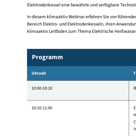
Betriebe, die ihre CO₂-Emissionen reduzieren und
wollen. Besonders im Bereich der Heißwasser- u
Energieverbrauch durch den Einsatz erneuerbarer
zunehmenden Versorgung mit erneuerbarem Strom
Elektrodenkessel eine bewährte und verfügbare 
In diesem klimaaktiv Webinar erfahren Sie von fü
Bereich Elektro- und Elektrodenkesseln, ihren An
klimaaktiv Leitfaden zum Thema Elektrische Hei
Programm
Uhrzeit
10:00-10:10