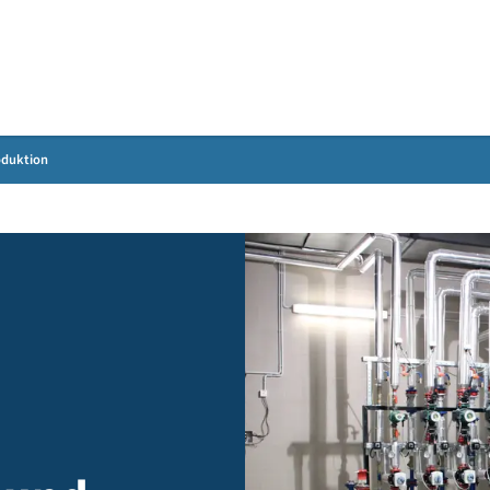
Gebärdensprache
 Dampfproduktion
e