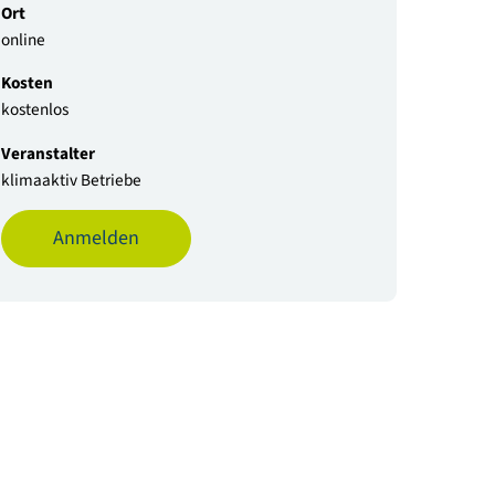
Datum
18.11.2025 | 10:00 - 12:30 Uhr
Zum Kalender hinzufügen
Ort
online
Kosten
kostenlos
Veranstalter
klimaaktiv Betriebe
Anmelden