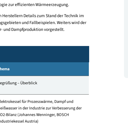
 langfristig auf umweltfreundliche Prozesse umstellen
nd Dampferzeugung bestehen Potenziale, den fossilen
 Energien zu senken. Um das Potenzial der
 optimal zu nutzen, bieten Elektro- und
Technologie zur effizienten Wärmeerzeugung.
hrenden Herstellern Details zum Stand der Technik im
wendungsgebieten und Fallbeispielen. Weiters wird der
ßwasser- und Dampfproduktion vorgestellt.
Thema
Begrüßung – Überblick