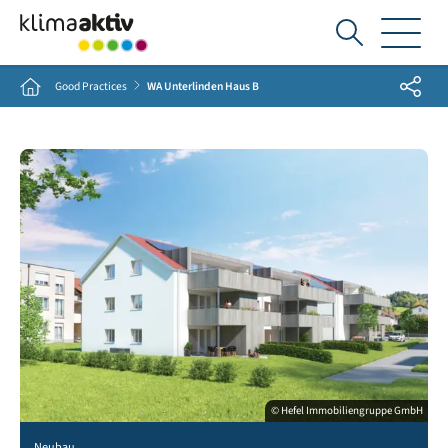
Ich
suche...
Share
Home
Good Practices
WA Unterlinden Haus B
© Hefel Immobiliengruppe GmbH
Neubau