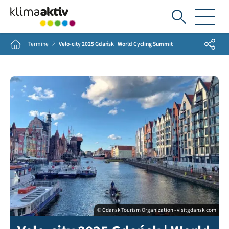
Ich
suche...
Share
Home
Termine
Velo-city 2025 Gdańsk | World Cycling Summit
© Gdansk Tourism Organization - visitgdansk.com