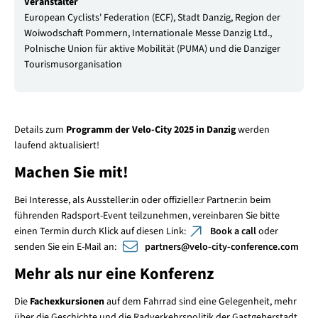
Veranstalter
European Cyclists' Federation (ECF), Stadt Danzig, Region der
Woiwodschaft Pommern, Internationale Messe Danzig Ltd.,
Polnische Union für aktive Mobilität (PUMA) und die Danziger
Tourismusorganisation
Details zum
Programm der Velo-City 2025 in Danzig
werden
laufend aktualisiert!
Machen Sie mit!
Bei Interesse, als Aussteller:in oder offizielle:r Partner:in beim
führenden Radsport-Event teilzunehmen, vereinbaren Sie bitte
einen Termin durch Klick auf diesen Link:
Book a call
oder
senden Sie ein E-Mail an:
partners
@
velo-city-conference.com
Mehr als nur eine Konferenz
Die
Fachexkursionen
auf dem Fahrrad sind eine Gelegenheit, mehr
über die Geschichte und die Radverkehrspolitik der Gastgeberstadt