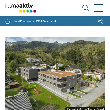
Ich
suche...
Share
Home
Good Practices
V218 Bürs Haus A
© Alpenländische/ Florian Scherl