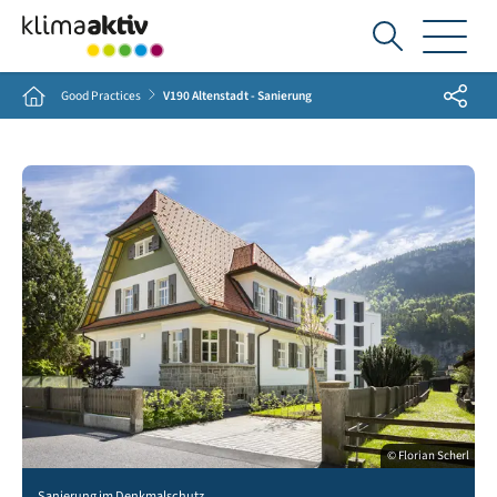
Ich
suche...
Share
Home
Good Practices
V190 Altenstadt - Sanierung
© Florian Scherl
Sanierung im Denkmalschutz