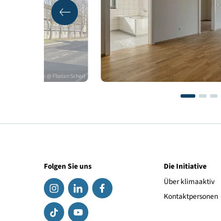
Qualitätssicherung
© Alpenländische @ Florian Scherl