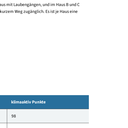
hoss und zwei Obergeschoße. Die Ausführung des
ind bekiest, die Fassaden werden als hinterlüftete
tiegenhaus mit Laubengängen, und im Haus B und C
aus auf kurzem Weg zugänglich. Es ist je Haus eine