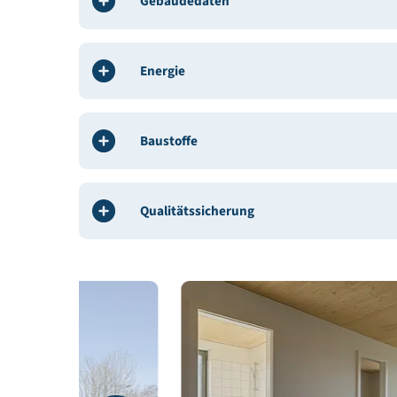
Architekt / Planung:
drexel architekten ZT OG
Bauphysik:
Hafner Weithas Bauphysik GmbH
Weitere Beteiligte:
Rhomberg Bau GmbH
Gebäudedeklaration:
Energy Consultants GmbH
Gebäudedaten
Energie
Baustoffe