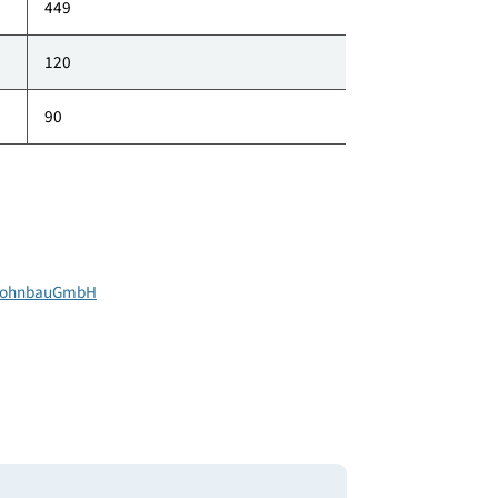
klimaaktiv Punkte
98
449
120
90
ützige WohnbauGmbH