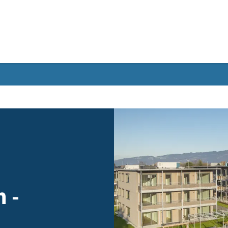
Gebärdensprache
ach -