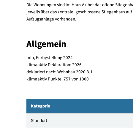
Die Wohnanlage verfügt je Haus über ein Erdgesc
Baukörpers erfolgt als Holzbau. Die Flachdächer s
Holzfassaden ausgeführt.
Die Wohnungen sind im Haus A über das offene S
jeweils über das zentrale, geschlossene Stiegenh
Aufzugsanlage vorhanden.
Allgemein
mfh, Fertigstellung 2024
klimaaktiv Deklaration: 2026
deklariert nach: Wohnbau 2020.3.1
klimaaktiv Punkte: 757 von 1000