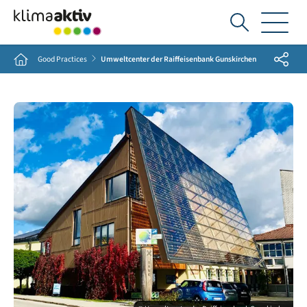
Ich
suche...
Share
Home
Good Practices
Umweltcenter der Raiffeisenbank Gunskirchen