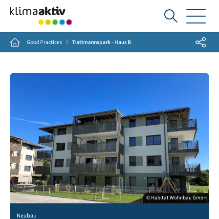
Ich
suche...
Share
Home
Good Practices
Trattmannspark - Haus B
© Habitat Wohnbau GmbH
Neubau