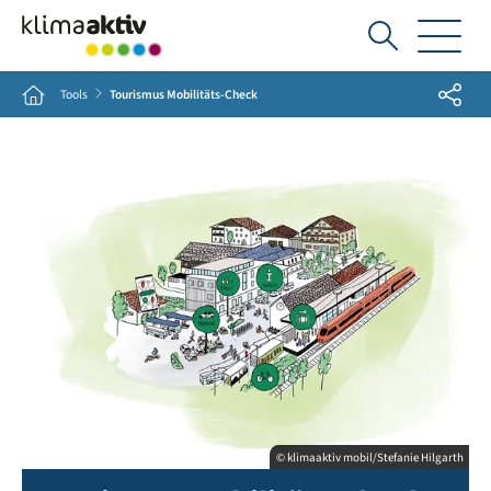
Ich
suche...
Share
Home
Tools
Tourismus Mobilitäts-Check
© klimaaktiv mobil/Stefanie Hilgarth