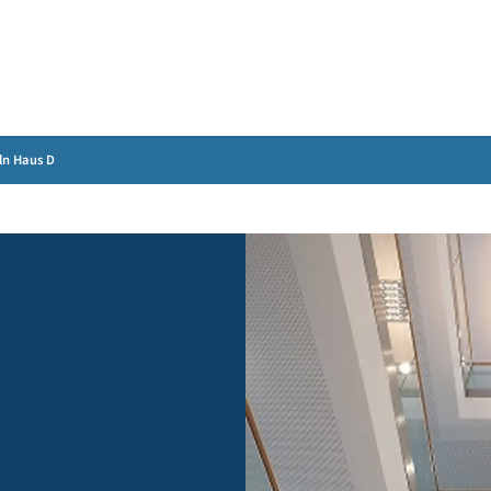
Gebärdensprache
trum Tulln Haus D