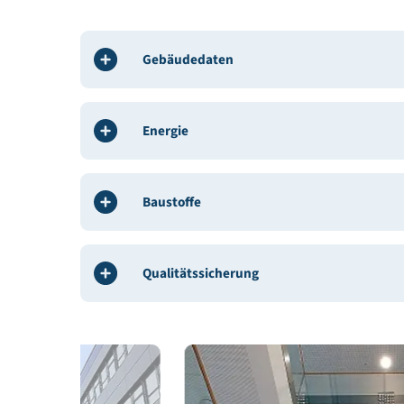
Beteiligte
BauherrIn / Bauträger:
TFZ Technologie- und For
Architekt / Planung:
Ferro & Partner ZT GmbH
Bauphysik:
iC consulenten Ziviltechniker Gesmb
Gebäudedeklaration:
AMiP - Industrial Engineer
Gebäudedaten
Energie
Baustoffe