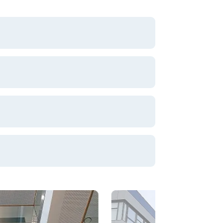
schungszentrum Tulln GesmbH
H
ing GmbH