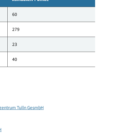
1 02-2021
klimaaktiv Punkte
60
279
23
40