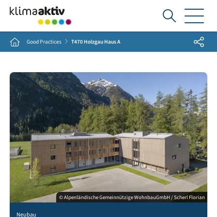
Ich
suche...
Share
Home
Good Practices
T470 Holzgau Haus A
© Alpenländische Gemeinnützige WohnbauGmbH / Scherl Florian
Neubau