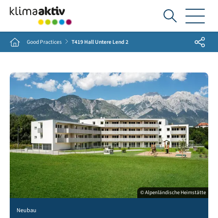
Ich
suche...
Share
Home
Good Practices
T419 Hall Untere Lend 2
© Alpenländische Heimstätte
Neubau