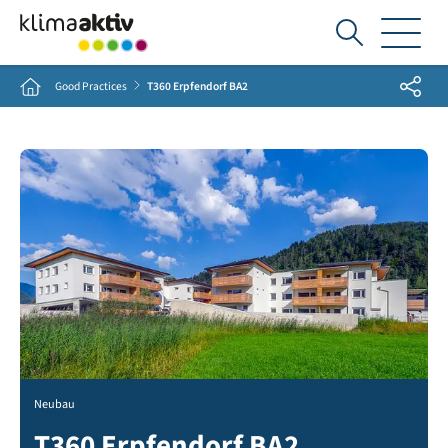
Ich
suche...
Share
Home
Good Practices
T360 Erpfendorf BA2
Neubau
T360 Erpfendorf BA2