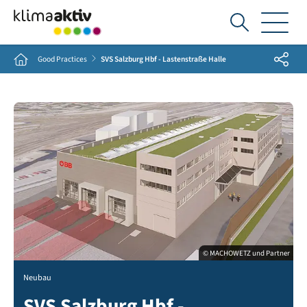
Ich
suche...
Share
Home
Good Practices
SVS Salzburg Hbf - Lastenstraße Halle
© MACHOWETZ und Partner
Neubau
SVS Salzburg Hbf -