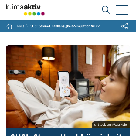
Ich
suche...
Share
Home
Tools
SUSI: Strom-Unabhängigkeit-Simulation für PV
© iStock.com/RossHelen