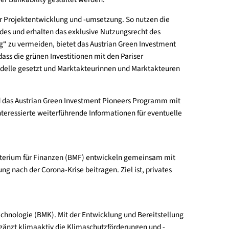
n Projekten dar. Das Programm bietet durch Kapazitätsaufbau, Wi
ie optimalen Rahmenbedingungen, um den Aufbau von Projektpip
höhere Investitionsvolumina, die für Investorinnen und Investor
n an mit besserer Bankability gestaltet werden.
ernissen in der Projektentwicklung und -umsetzung. So nutzen 
ative des Landes und erhalten das exklusive Nutzungsrecht de
„Greenwashing“ zu vermeiden, bietet das Austrian Green Inves
rgestellt, dass die grünen Investitionen mit den Pariser
ge Geschäftsmodelle gesetzt und Marktakteurinnen und Marktak
urchgeführt wird das Austrian Green Investment Pioneers Progr
eers finden Interessierte weiterführende Informationen für eve
das Bundesministerium für Finanzen (BMF) entwickeln gemeinsa