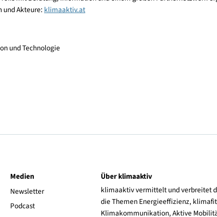
 die Green Finance Agenda. Sie soll maßgeblich zur grünen Konj
ren, klimabedingte Risiken zu reduzieren und Langfristigkeit zu 
desministeriums für Klimaschutz, Umwelt, Energie, Mobilität, In
ung von Profis mit Beratung, Information und einem großen Part
tivitäten und Akteure:
klimaaktiv.at
Innovation und Technologie