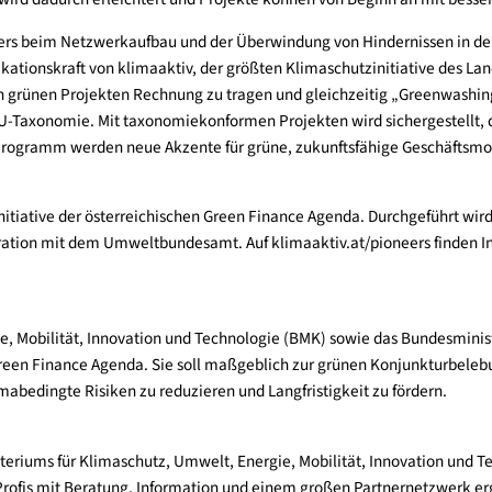
 Hürde für die Realisierung von kleinteiligen, klimafreundliche
n potenziellen Geschäftspartnerinnen und Geschäftspartnern d
nsprojekten zu Portfolios zu erleichtern. Dadurch ergeben sich 
 Kapital wird dadurch erleichtert und Projekte können von Begin
die Pioneers beim Netzwerkaufbau und der Überwindung von Hind
unikationskraft von klimaaktiv, der größten Klimaschutziniti
chen an grünen Projekten Rechnung zu tragen und gleichzeitig 
ur EU-Taxonomie. Mit taxonomiekonformen Projekten wird siche
hme am Programm werden neue Akzente für grüne, zukunftsfähi
 einer Initiative der österreichischen Green Finance Agenda. D
n Kooperation mit dem Umweltbundesamt. Auf klimaaktiv.at/pion
 Energie, Mobilität, Innovation und Technologie (BMK) sowie 