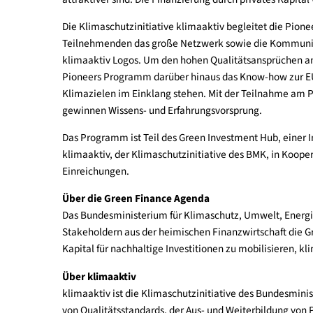
Häufig stellt die ausreichende Finanzierung eine
Vernetzung und Unterstützung in der Akquise vo
und die Bündelung von einzelnen grünen Investitio
attraktiver sind. Die Finanzierung durch privates
Die Klimaschutzinitiative klimaaktiv begleitet 
Teilnehmenden das große Netzwerk sowie die Komm
klimaaktiv Logos. Um den hohen Qualitätsansprü
Pioneers Programm darüber hinaus das Know-how z
Klimazielen im Einklang stehen. Mit der Teilna
gewinnen Wissens- und Erfahrungsvorsprung.
Das Programm ist Teil des Green Investment Hub,
klimaaktiv, der Klimaschutzinitiative des BMK, i
Einreichungen.
Über die Green Finance Agenda
Das Bundesministerium für Klimaschutz, Umwelt,