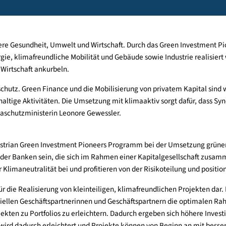
schafft Rahmenbedingungen, um Unternehmen, Banken und Inves
für unsere Gesundheit, Umwelt und Wirtschaft. Durch das Green
e Energie, klimafreundliche Mobilität und Gebäude sowie Industr
und die Wirtschaft ankurbeln.
en Klimaschutz. Green Finance und die Mobilisierung von private
und nachhaltige Aktivitäten. Die Umsetzung mit klimaaktiv sorgt 
gt Klimaschutzministerin Leonore Gewessler.
gramm
em Austrian Green Investment Pioneers Programm bei der Umse
oren oder Banken sein, die sich im Rahmen einer Kapitalgesel
bei zur Klimaneutralität bei und profitieren von der Risikotei