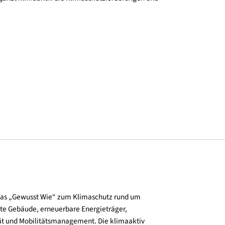
unkturbelebung nach der Corona-Krise beitragen. Ziel ist, priv
fördern.
novation und Technologie (BMK). Mit der Entwicklung und Bereit
nernetzwerk ergänzt klimaaktiv die Klimaschutzförderungen und