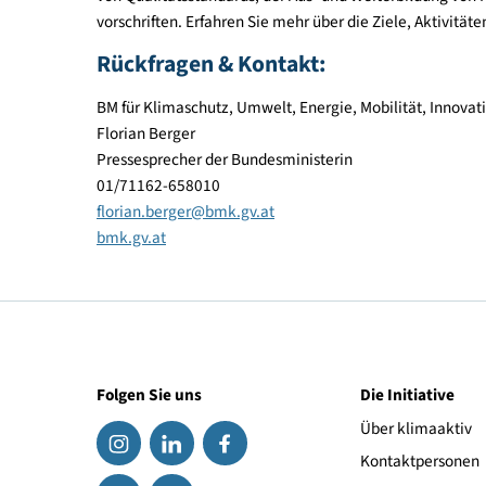
Stakeholdern aus der heimischen Finanzwirtschaft
Kapital für nachhaltige Investitionen zu mobilisie
Über klimaaktiv
klimaaktiv ist die Klimaschutzinitiative des Bun
von Qualitätsstandards, der Aus- und Weiterbild
vorschriften. Erfahren Sie mehr über die Ziele, Ak
Rückfragen & Kontakt:
BM für Klimaschutz, Umwelt, Energie, Mobilität, 
Florian Berger
Pressesprecher der Bundesministerin
01/71162-658010
florian.berger
@
bmk.gv.at
bmk.gv.at