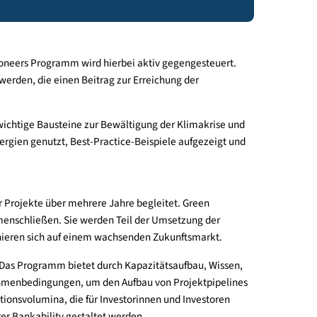
toren den Einstieg in grüne Projekte zu erleichtern.
 Investment Pioneers Programm wird hierbei aktiv gegengesteu
ie realisiert werden, die einen Beitrag zur Erreichung der
m Kapital sind wichtige Bausteine zur Bewältigung der Klimakri
dafür, dass Synergien genutzt, Best-Practice-Beispiele aufgezei
tzung grüner Projekte über mehrere Jahre begleitet. Green
lschaft zusammenschließen. Sie werden Teil der Umsetzung der
lung und positionieren sich auf einem wachsenden Zukunftsmarkt