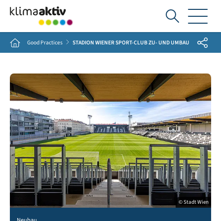
Ich
suche...
Share
Home
Good Practices
STADION WIENER SPORT-CLUB ZU- UND UMBAU
© Stadt Wien
Neubau