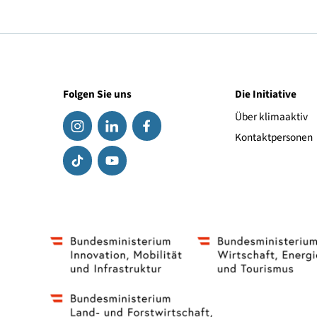
Rückfragehinweis
Bundesministerium für Klimaschutz, Umwelt, Ener
Florian Berger, Pressesprecher der Bundesministe
+43 1 71162 658010,
florian.berger
@
bmk.gv.at
Pressedienst klimaaktiv, Lockl & Keck
Edith Holzer, +43 664 467 82 57,
eh
@
lockl-keck.a
Folgen Sie uns
Die Initiat
Über klima
Kontaktpe