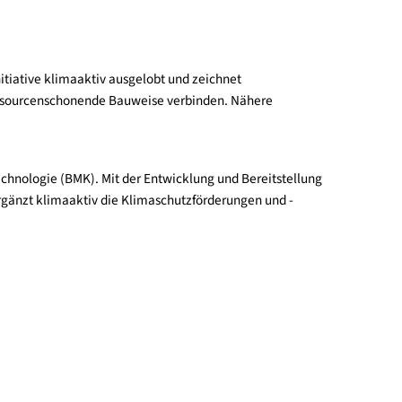
nter
klimaaktiv.at/bildgalerie/2024/staatspreis-nominierte.htm
formationen zum Staatspreis steht hier zum Download zur Verf
limaschutzinitiative klimaaktiv ausgelobt und zeichnet
chitektur und ressourcenschonende Bauweise verbinden. Nähere
novation und Technologie (BMK). Mit der Entwicklung und Bereit
tnernetzwerk ergänzt klimaaktiv die Klimaschutzförderungen un