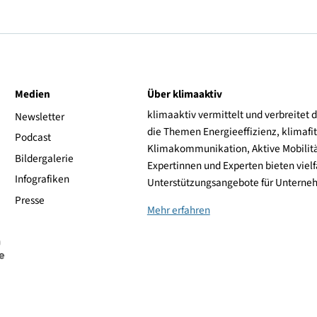
gie, Mobilität, Innovation und Technologie
rin,
t
ive
Medien
Über klimaaktiv
klimaaktiv vermittelt 
aktiv
Newsletter
die Themen Energieeffi
rsonen
Podcast
Klimakommunikation, A
Bildergalerie