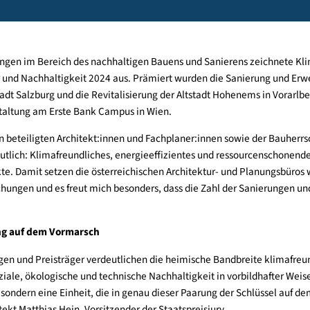
Altstadt Hohenems gewinnen den diesjährigen Staatspreis
n Leistungen im Bereich des nachhaltigen Bauens und Sanierens
itektur und Nachhaltigkeit 2024 aus. Prämiert wurden die San
er Stadt Salzburg und die Revitalisierung der Altstadt Hohene
n Veranstaltung am Erste Bank Campus in Wien.
rte den beteiligten Architekt:innen und Fachplaner:innen sowie
gen deutlich: Klimafreundliches, energieeffizientes und resso
projekte. Damit setzen die österreichischen Architektur- und Pl
 Einreichungen und es freut mich besonders, dass die Zahl der
wicklung auf dem Vormarsch