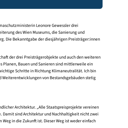
 zeichnete Klimaschutzministerin Leonore Gewessler drei
ierung und Erweiterung des Wien Museums, die Sanierung und
ms in Vorarlberg. Die Bekanntgabe der diesjährigen Preisträger
 der Bauherrschaft der drei Preisträgerobjekte und auch den we
urcenschonendes Planen, Bauen und Sanieren sind mittlerweile e
anungsbüros wichtige Schritte in Richtung Klimaneutralität. Ich
 Sanierungen und Weiterentwicklungen von Bestandsgebäuden st