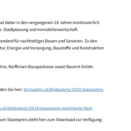
e klimafreundlicher Architektur. „Alle Staatspreisprojekte ver
ildhafter Weise. Damit sind Architektur und Nachhaltigkeit nicht
üssel auf dem Weg in die Zukunft ist. Dieser Weg ist weder ein
n im Bestand hat dabei in den vergangenen 18 Jahren kontinuie
serer Baukultur, Stadtplanung und Immobilienwirtschaft.
er klimaaktiv Standard für nachhaltiges Bauen und Sanieren. Zu 
und Infrastruktur, Energie und Versorgung, Baustoffe und Konst
ik, proHolz Austria, Raiffeisen Bausparkasse sowie Baumit Gmb
dmaterial finden Sie hier:
klimaaktiv.at/bildgalerie/2024/staat