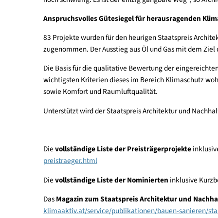
Von der Sanierung bis hin zum Neubau – die Nomin
sowohl kulturelle und gestalterische Qualität als
unterschiedliche, voneinander trennbare Komponen
noch schwierig. Es ist der einzig gangbare Weg“, s
Anspruchsvolles Gütesiegel für herausragend
83 Projekte wurden für den heurigen Staatspreis
zugenommen. Der Ausstieg aus Öl und Gas mit dem
Die Basis für die qualitative Bewertung der eing
wichtigsten Kriterien dieses im Bereich Klimasch
sowie Komfort und Raumluftqualität.
Unterstützt wird der Staatspreis Architektur un
Die
vollständige Liste der Preisträgerprojekte
i