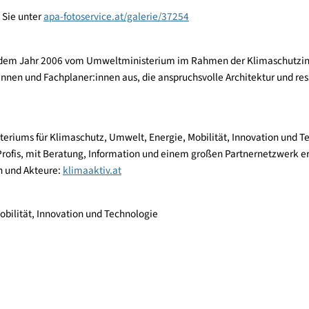
e Kurzbeschreibung und druckfähigem Bildmaterial finden Sie u
Nachhaltigkeit
mit umfassenden Details und weiterführenden In
ren/staatspreis-2024.html
 finden Sie unter
apa-fotoservice.at/galerie/37254
igkeit
wird seit dem Jahr 2006 vom Umweltministerium im Rahmen der K
hitekt:innen und Fachplaner:innen aus, die anspruchsvolle Ar
desministeriums für Klimaschutz, Umwelt, Energie, Mobilität, In
ung von Profis, mit Beratung, Information und einem großen Par
tivitäten und Akteure:
klimaaktiv.at