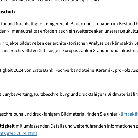
ierungen und Preisträger verdeutlichen die heimische Bandbreit
 auch soziale, ökologische und technische Nachhaltigkeit in vorb
ten, sondern eine Einheit, die in genau dieser Paarung der Schl
o Architekt Matthias Hein, Vorsitzender der Staatspreisjury.
en Klimaschutz
 Architektur und Nachhaltigkeit eingereicht. Bauen und Umbaue
 Ziel der Klimaneutralität erfordert auch ein Weiterdenken un
ereichten Projekte bildet neben der architektonischen Analyse d
utz wohl anspruchsvollsten Gütesiegels Europas zählen Standort 
d Nachhaltigkeit 2024 von Erste Bank, Fachverband Steine-Keram
nklusive Jurybewertung, Kurzbeschreibung und druckfähigem Bil