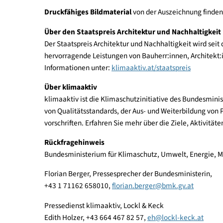
preistraeger.html
Die
vollständige Liste der Nominierten
inklusiv
Das
Magazin zum Staatspreis Architektur und 
klimaaktiv.at/service/publikationen/bauen-sanie
Druckfähiges Bildmaterial
von der Auszeichnung
Über den Staatspreis Architektur und Nachhalt
Der Staatspreis Architektur und Nachhaltigkeit 
hervorragende Leistungen von Bauherr:innen, Arc
Informationen unter:
klimaaktiv.at/staatspreis
Über klimaaktiv
klimaaktiv ist die Klimaschutzinitiative des Bun
von Qualitätsstandards, der Aus- und Weiterbild
vorschriften. Erfahren Sie mehr über die Ziele, Ak