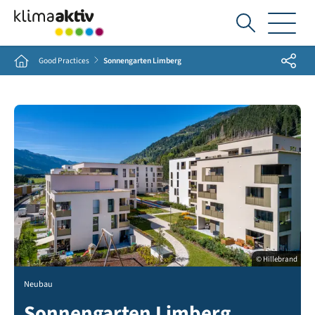
Ich
suche...
Share
Home
Good Practices
Sonnengarten Limberg
© Hillebrand
Neubau
Sonnengarten Limberg