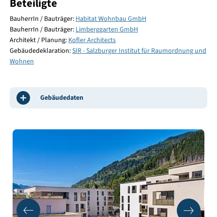
Beteiligte
BauherrIn / Bauträger:
Habitat Wohnbau GmbH
BauherrIn / Bauträger:
Limberggarten GmbH
Architekt / Planung:
Kofler Architects
Gebäudedeklaration:
SIR - Salzburger Institut für Raumordnung und
Wohnen
Gebäudedaten