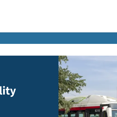
Gebärdensprache
bility
6