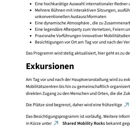
Innovative Ideen, interaktive Formate und zahl
und zur gemeinsamen Entwicklung runden das P
Was Sie erwartet
Eine hochkarätige Auswahl internationaler R
Mehrere Bühnen mit interaktiven Sitzungen, 
unkonventionellen Austauschformaten
Eine dynamische Atmosphäre , die zu Zusam
Eine legendäre Afterparty zum Vernetzen, F
Praxisnahe Vorführungen innovativer Mobilit
Besichtigungen vor Ort am Tag vor und nach 
Das Programm wird stetig aktualisiert, hier geht 
Exkursionen