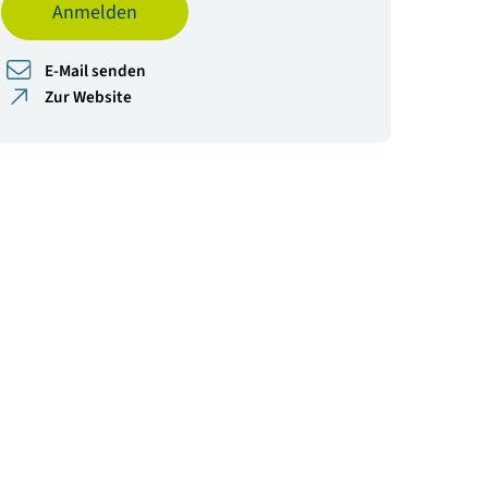
Bezug ermäßigter Tickets per Email.
Veranstalter
Wiener Linien in Zusammenarbeit mit Mpact, Way
Go, ÖBB, nextbike und BMIMI
Anmelden
E-Mail senden
Zur Website