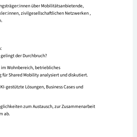
haltigem Verkehr, betrieblichem Mobilitätsmanagement
blicke in zukunftsweisende Ideen, neue Perspektiven und
den Netzwerk.
tscheidungsträger:innen über Mobilitätsanbietende,
entwickler:innen, zivilgesellschaftlichen Netzwerken ,
tiativen.
 Fragen:
n? Wie gelingt der Durchbruch?
Mobility im Wohnbereich, betriebliches
eting für Shared Mobility analysiert und diskutiert.
ativen, KI-gestützte Lösungen, Business Cases und