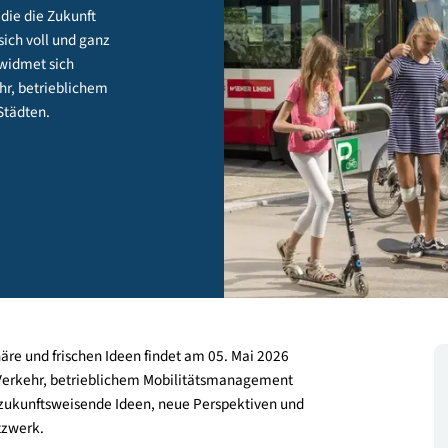
an alle, die die Zukunft
 – oder sich voll und ganz
nferenz widmet sich
m Verkehr, betrieblichem
siven Städten.
latmosphäre und frischen Ideen findet am 05. Mai 2026