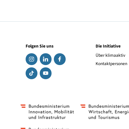
Am Tag vor und nach der Hauptveranstaltung wird
Mobilitätszentren bis hin zu gemeinschaftlich org
direkten Zugang zu den Menschen und Orten, die d
Die Plätze sind begrenzt, daher wird eine frühzei
Das Besichtigungsprogramm ist vorläufig. Weite
in Kürze unter
Shared Mobility Rocks
bekan
Folgen Sie uns
Die Initiat
Über klima
Kontaktpe