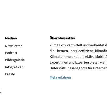
 zu exklusiven Besichtigungen eingeladen: von lokalen
anisierten Diensten bieten diese geführten Touren
ie Zukunft der Mobilität gestalten.
tige
Anmeldung
empfohlen.
re Informationen zu Orten, Zeiten und Anmeldung werden
nt gegeben.
ive
Medien
Über klimaaktiv
klimaaktiv vermittelt 
aktiv
Newsletter
die Themen Energieeffi
rsonen
Podcast