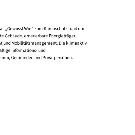
und verbreitet das „Gewusst Wie“ zum Klimaschutz rund um
zienz, klimafitte Gebäude, erneuerbare Energieträger,
ktive Mobilität und Mobilitätsmanagement. Die klimaaktiv
n bieten vielfältige Informations- und
e für Unternehmen, Gemeinden und Privatpersonen.