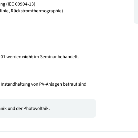
 Photovoltaik Großanlagen (Zentralwechselrichter /
/ Moduloptimierer / Generatoranschlusskasten / etc.)
oden
2446-3) inkl. Einsatz von Drohnen
sung (OVE EN 62446-1 bzw. OVE EN IEC 60891)
nzmessung (IEC 60904-13)
kelkennlinie, Rückstromthermographie)
OVE E 8101 werden
nicht
im Seminar behandelt.