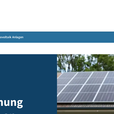
Gebärdensprache
 an Photovoltaik Anlagen
ennung