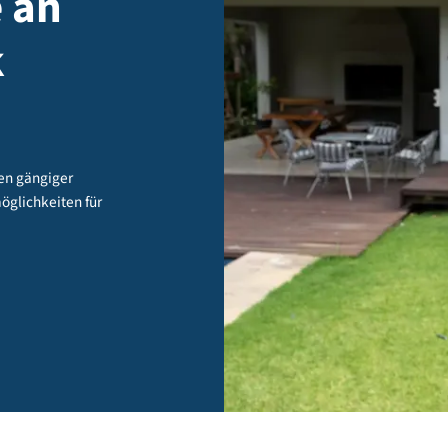
yse an
aik
rundlagen gängiger
alysemöglichkeiten für