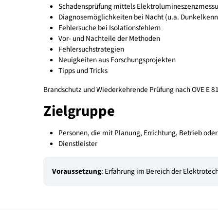
Grundlagen: Realisierungsmöglichkeiten von
Stringwechselrichter / Modulwechselrichter 
Übersicht Fehlerarten und Inspektionsmeth
Fehlersuche mittels Thermographie (IEC/TS 6
Leistungsanalyse mittels IU-Kennlinienmes
Schadensprüfung mittels Elektroluminesze
Diagnosemöglichkeiten bei Nacht (u.a. Dun
Fehlersuche bei Isolationsfehlern
Vor- und Nachteile der Methoden
Fehlersuchstrategien
Neuigkeiten aus Forschungsprojekten
Tipps und Tricks
Brandschutz und Wiederkehrende Prüfung nach 
Zielgruppe