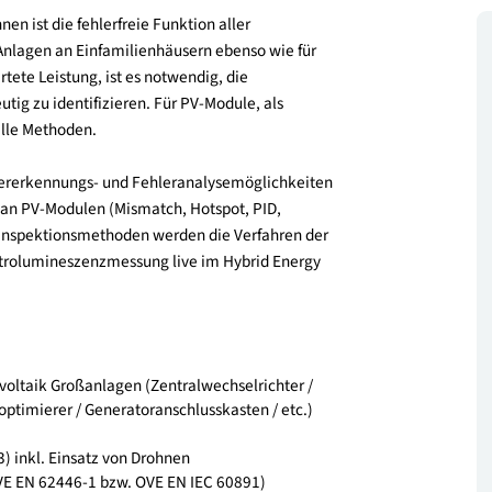
zu können ist die fehlerfreie Funktion aller
einere Anlagen an Einfamilienhäusern ebenso wie für
ie erwartete Leistung, ist es notwendig, die
 eindeutig zu identifizieren. Für PV-Module, als
ür spezielle Methoden.
ger Fehlererkennungs- und Fehleranalysemöglichkeiten
erarten an PV-Modulen (Mismatch, Hotspot, PID,
hiedener Inspektionsmethoden werden die Verfahren der
er Elektrolumineszenzmessung live im Hybrid Energy
riert.