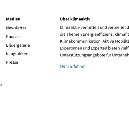
ieb oder Instandhaltung von PV-Anlagen betraut sind
ktrotechnik und der Photovoltaik.
ive
Medien
Über klimaaktiv
klimaaktiv vermittelt 
aktiv
Newsletter
die Themen Energieeffi
rsonen
Podcast
Klimakommunikation, A
Bildergalerie
Expertinnen und Experte
Infografiken
Unterstützungsangebot
Presse