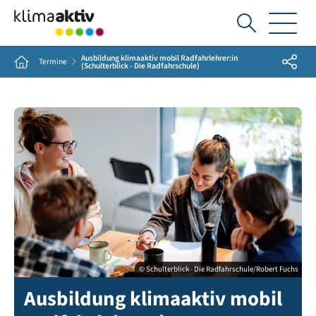
Ich
suche...
Ausbildung klimaaktiv mobil Radfahrlehrer:in
Share
Home
Termine
(Schulterblick - Die Radfahrschule)
© Schulterblick - Die Radfahrschule/Robert Fuchs
Ausbildung klimaaktiv mobil