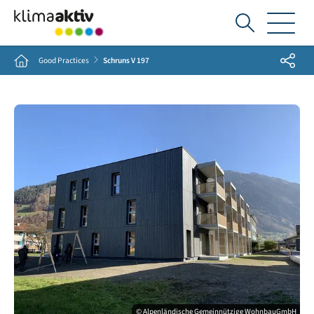
Ich
suche...
Share
Home
Good Practices
Schruns V 197
© Alpenländische Gemeinnützige WohnbauGmbH