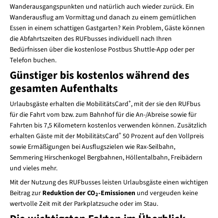
Wanderausgangspunkten und natürlich auch wieder zurück. Ein
Wanderausflug am Vormittag und danach zu einem gemütlichen
Essen in einem schattigen Gastgarten? Kein Problem, Gäste können
die Abfahrtszeiten des RUFbusses individuell nach Ihren
Bedürfnissen über die kostenlose Postbus Shuttle-App oder per
Telefon buchen.
Günstiger bis kostenlos während des
gesamten Aufenthalts
+
Urlaubsgäste erhalten die MobilitätsCard
, mit der sie den RUFbus
für die Fahrt vom bzw. zum Bahnhof für die An-/Abreise sowie für
Fahrten bis 7,5 Kilometern kostenlos verwenden können. Zusätzlich
+
erhalten Gäste mit der MobilitätsCard
50 Prozent auf den Vollpreis
sowie Ermäßigungen bei Ausflugszielen wie Rax-Seilbahn,
Semmering Hirschenkogel Bergbahnen, Höllentalbahn, Freibädern
und vieles mehr.
Mit der Nutzung des RUFbusses leisten Urlaubsgäste einen wichtigen
Beitrag zur
Reduktion der CO
-Emissionen
und vergeuden keine
2
wertvolle Zeit mit der Parkplatzsuche oder im Stau.