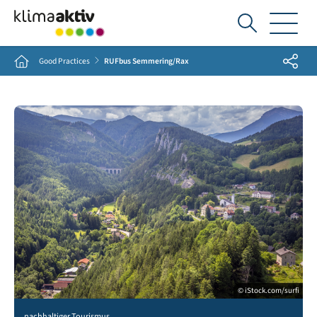
Ich
suche...
Share
Home
Good Practices
RUFbus Semmering/Rax
© iStock.com/surfi
nachhaltiger Tourismus