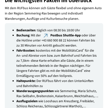
Die wichtigsten Fakten im Überblick
Mit dem RUFbus können sich Gäste flexibel und ohne eigenem Auto
in der Region Semmering-Rax bewegen und individuell
Wanderungen, Ausflüge und Kulturbesuche planen.
Bedienzeiten
: täglich von 08:30 bis 18:00 Uhr
Buchung
: Mit der
Postbus Shuttle-App
oder über
die Hotline unter +43 660 900 88 22 können Fahrten bis
zu 30 Minuten vor Antritt gebucht werden.
+
Fahrtkosten:
kostenlos mit der MobilitätsCard
für die
An- und Abreise vom bzw. zum Bahnhof und Fahrten bis
zu 7,5km- diese Karte erhalten alle Gäste, die in einem
teilnehmenden Betrieb in der Region nächtigen. Für
+
längere Fahrten gibt es mit der MobilitätsCard
eine
Ermäßigung von 50% auf den Vollpreis.
Haltepunkte:
Der RUFbus fährt von den Unterkünften
und Bahnhöfen zu
Wanderausgangspunkten
wie Semmering, Maria Schutz,
Rax-Seilbahn, Breitenstein, Kaiserbrunn, Weichtalhaus,….
Ausflugszielen
wie Looshaus am Kreuzberg, Freibäder,
Schloss Reichenau, Schlossgärtnerei Wartholz,…