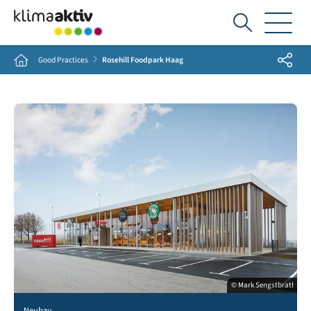
Ich
suche...
Share
Home
Good Practices
Rosehill Foodpark Haag
© Mark Sengstbratl
Neubau